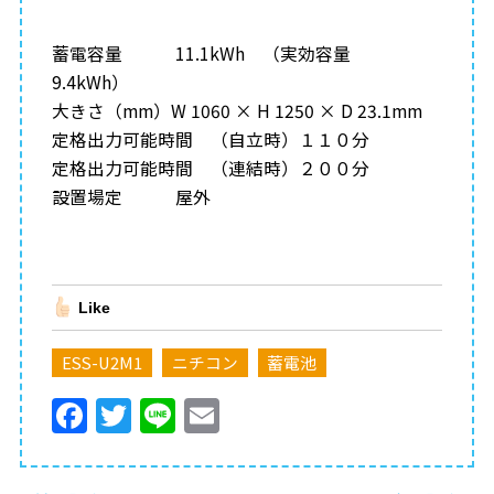
蓄電容量 11.1kWh （実効容量
9.4kWh）
大きさ（mm）W 1060 × H 1250 × D 23.1mm
定格出力可能時間 （自立時）１１０分
定格出力可能時間 （連結時）２００分
設置場定 屋外
Like
ESS-U2M1
ニチコン
蓄電池
F
T
Li
E
a
w
n
m
c
itt
e
ai