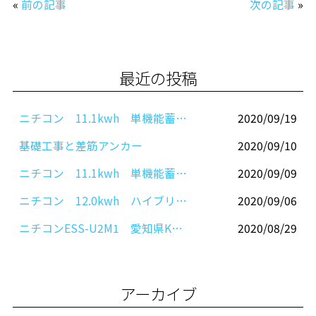
«
前の記事
次の記事
»
e
er
l
b
o
最近の投稿
o
k
ニチコン 11.1kwh 単機能蓄電システム ESS-U2M1
2020/09/19
基礎工事と差筋アンカー
2020/09/10
ニチコン 11.1kwh 単機能蓄電システム ESS-U2M1
2020/09/09
ニチコン 12.0kwh ハイブリッド蓄電システム ESS-H2L1
2020/09/06
ニチコンESS-U2M1 愛知県K様邸
2020/08/29
アーカイブ