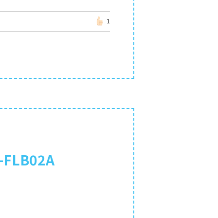
1
LB02A