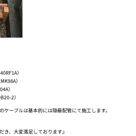
0RF1A）
K98A）
04A）
20-2）
のケーブルは基本的には隠蔽配管にて施工します。
だき、大変満足しております』