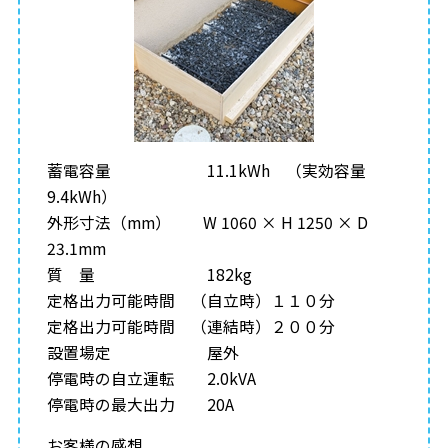
蓄電容量 11.1kWh （実効容量
9.4kWh）
外形寸法（mm） W 1060 × H 1250 × D
23.1mm
質 量 182kg
定格出力可能時間 （自立時）１１０分
定格出力可能時間 （連結時）２００分
設置場定 屋外
停電時の自立運転 2.0kVA
停電時の最大出力 20A
お客様の感想